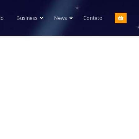
io
Business
News
Contato